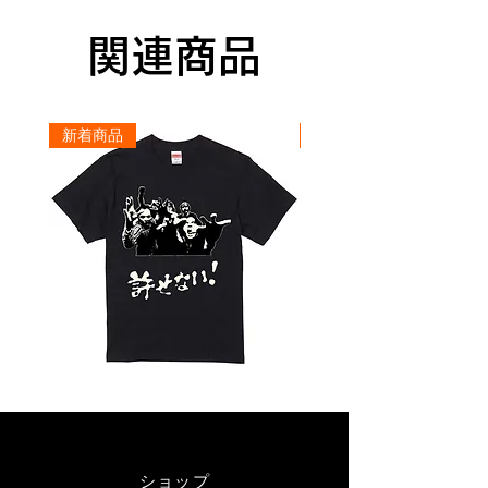
関連商品
新着商品
新着商品
「ゾ
オ
ン
バ
ビ」
ン
許
バ
せ
風
T
な
シ
い！
​ショップ​
ャ
T